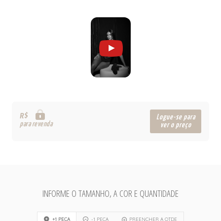
R$
Logue-se para
para revenda
ver o preço
INFORME O TAMANHO, A COR E QUANTIDADE
+1 PEÇA
-1 PEÇA
PREENCHER A QTDE