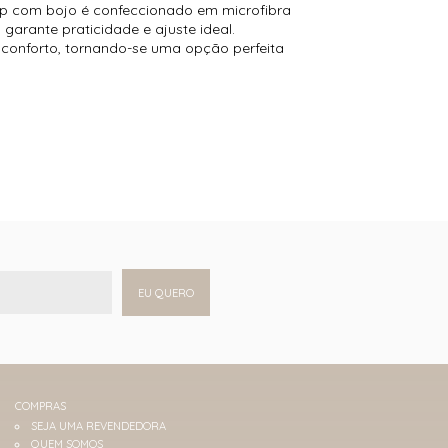
 top com bojo é confeccionado em microfibra
garante praticidade e ajuste ideal.
 conforto, tornando-se uma opção perfeita
EU QUERO
COMPRAS
SEJA UMA REVENDEDORA
QUEM SOMOS