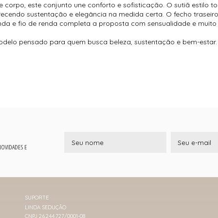
e corpo, este conjunto une conforto e sofisticação. O sutiã estilo
ecendo sustentação e elegância na medida certa. O fecho traseiro 
nda e fio de renda completa a proposta com sensualidade e muito
modelo pensado para quem busca beleza, sustentação e bem-estar.
 NOVIDADES E
SUPORTE
LINDA SEDUÇÃO
CNPJ 26.244.727/0001-08