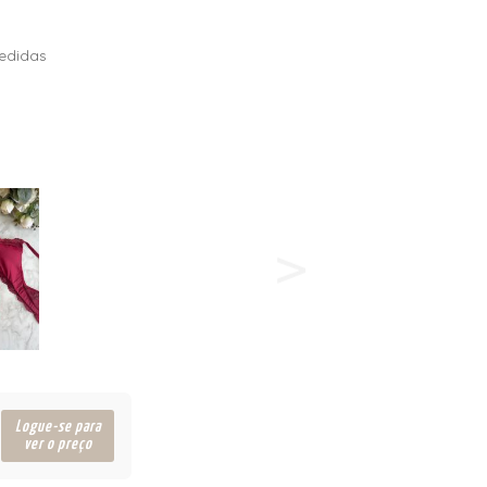
edidas
Logue-se para
ver o preço