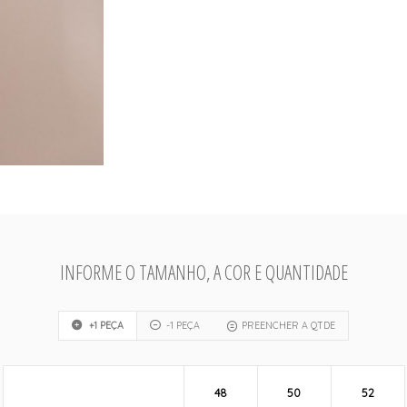
INFORME O TAMANHO, A COR E QUANTIDADE
+1 PEÇA
-1 PEÇA
PREENCHER A QTDE
48
50
52