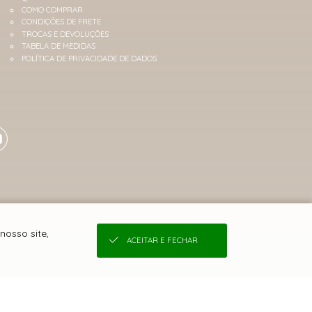
COMO COMPRAR
CONDIÇÕES DE FRETE
TROCAS E DEVOLUÇÕES
TABELA DE MEDIDAS
POLÍTICA DE PRIVACIDADE DE DADOS
nosso site,
ACEITAR E FECHAR