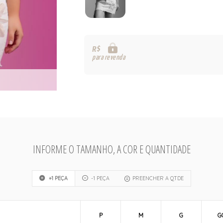
R$
para revenda
INFORME O TAMANHO, A COR E QUANTIDADE
+1 PEÇA
-1 PEÇA
PREENCHER A QTDE
P
M
G
G