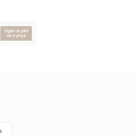
Logue-se para
ver o preço
G