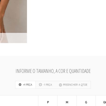
INFORME O TAMANHO, A COR E QUANTIDADE
+1 PEÇA
-1 PEÇA
PREENCHER A QTDE
P
M
G
G