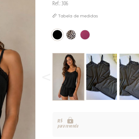
Ref.: 306
Tabela de medidas
R$
para revenda