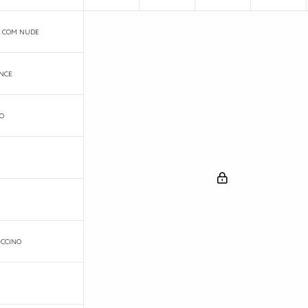
 COM NUDE
NCE
O
CCINO