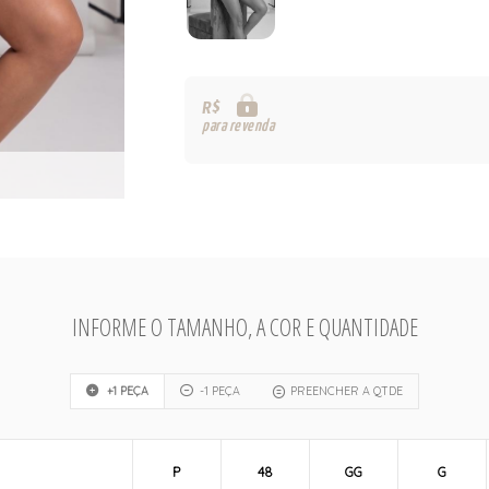
R$
para revenda
INFORME O TAMANHO, A COR E QUANTIDADE
+1 PEÇA
-1 PEÇA
PREENCHER A QTDE
P
48
GG
G