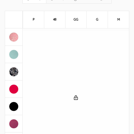
P
48
GG
G
M