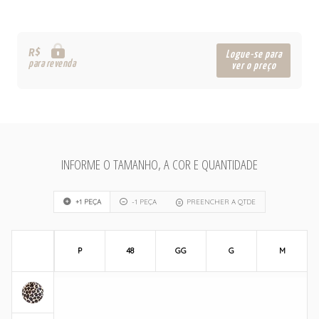
R$
Logue-se para
para revenda
ver o preço
INFORME O TAMANHO, A COR E QUANTIDADE
+1 PEÇA
-1 PEÇA
PREENCHER A QTDE
P
48
GG
G
M