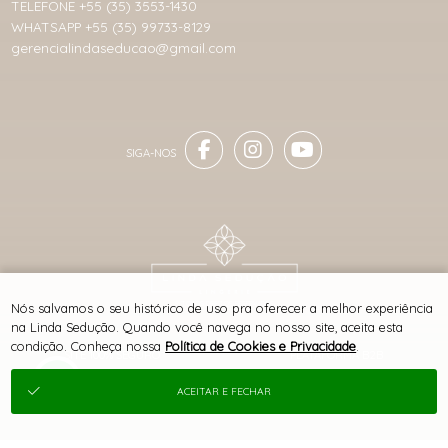
TELEFONE +55 (35) 3553-1430
WHATSAPP +55 (35) 99733-8129
gerencialindaseducao@gmail.com
® TODOS DIREITOS RESERVADOS
Nós salvamos o seu histórico de uso pra oferecer a melhor experiência
na Linda Sedução. Quando você navega no nosso site, aceita esta
condição. Conheça nossa
Política de Cookies e Privacidade
.
SITE 100% SEGURO
PLATAFORMA B2B
ACEITAR E FECHAR