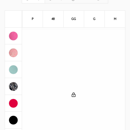
P
48
GG
G
M