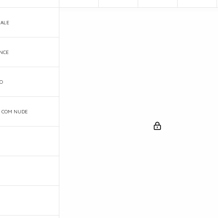
ALE
NCE
O
 COM NUDE