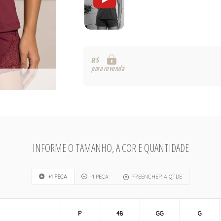
R$
para revenda
INFORME O TAMANHO, A COR E QUANTIDADE
+1 PEÇA
-1 PEÇA
PREENCHER A QTDE
P
48
GG
G