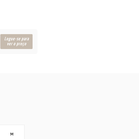
Logue-se para
ver o preço
M