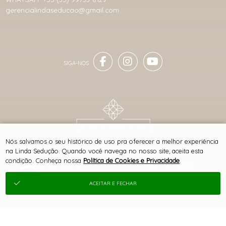
gerencialindaseducao@gmail.com
® TODOS DIREITOS RESERVADOS
Nós salvamos o seu histórico de uso pra oferecer a melhor experiência
na Linda Sedução. Quando você navega no nosso site, aceita esta
condição. Conheça nossa
Política de Cookies e Privacidade
.
SITE 100% SEGURO
PLATAFORMA B2B
ACEITAR E FECHAR