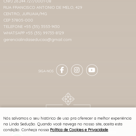
CNPJ 26.244.727/0001-08
RUA FRANCISCO ANTONIO DE MELO, 429
CENTRO, JURUAIA/MG
CEP 37805-000
TELEFONE +55 (35) 3553-1430
WHATSAPP +55 (35) 99733-8129
gerencialindaseducao@gmail.com
® TODOS DIREITOS RESERVADOS
Nós salvamos o seu histórico de uso pra oferecer a melhor experiência
na Linda Sedução. Quando você navega no nosso site, aceita esta
condição. Conheça nossa
Política de Cookies e Privacidade
.
SITE 100% SEGURO
PLATAFORMA B2B