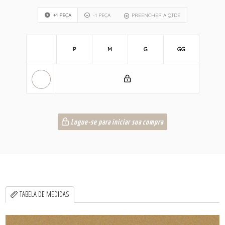
+1 PEÇA
-1 PEÇA
PREENCHER A QTDE
P
M
G
GG
Logue-se para iniciar sua compra
TABELA DE MEDIDAS