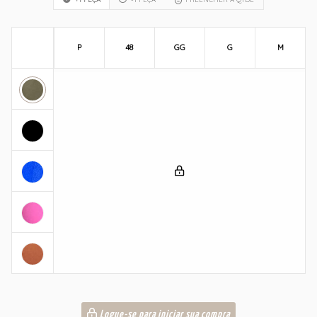
P
48
GG
G
M
Logue-se para iniciar sua compra