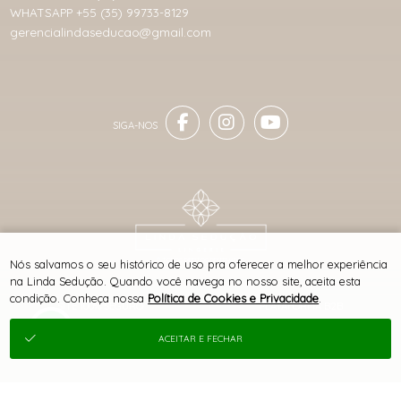
WHATSAPP +55 (35) 99733-8129
gerencialindaseducao@gmail.com
® TODOS DIREITOS RESERVADOS
Nós salvamos o seu histórico de uso pra oferecer a melhor experiência
na Linda Sedução. Quando você navega no nosso site, aceita esta
condição. Conheça nossa
Política de Cookies e Privacidade
.
SITE 100% SEGURO
PLATAFORMA B2B
ACEITAR E FECHAR