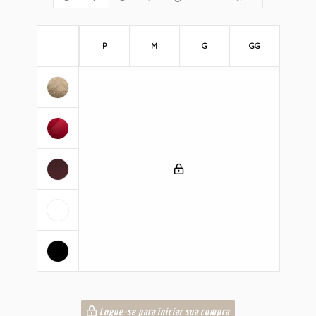
P
M
G
GG
Logue-se para iniciar sua compra