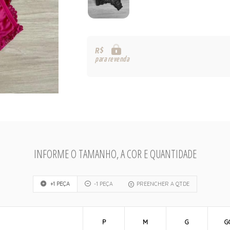
R$
para revenda
INFORME O TAMANHO, A COR E QUANTIDADE
+1 PEÇA
-1 PEÇA
PREENCHER A QTDE
P
M
G
G