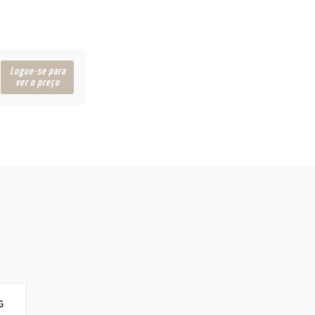
Logue-se para
ver o preço
G