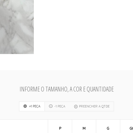
INFORME O TAMANHO, A COR E QUANTIDADE
+1 PEÇA
-1 PEÇA
PREENCHER A QTDE
P
M
G
G