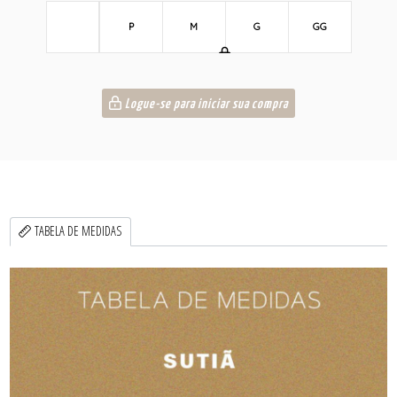
P
M
G
GG
Logue-se para iniciar sua compra
TABELA DE MEDIDAS