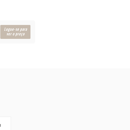
Logue-se para
ver o preço
M