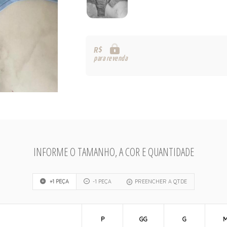
R$
para revenda
INFORME O TAMANHO, A COR E QUANTIDADE
+1 PEÇA
-1 PEÇA
PREENCHER A QTDE
P
GG
G