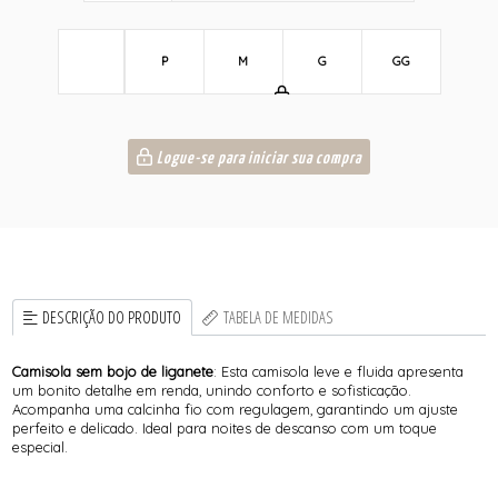
P
M
G
GG
Logue-se para iniciar sua compra
DESCRIÇÃO DO PRODUTO
TABELA DE MEDIDAS
Camisola sem bojo de liganete
: Esta camisola leve e fluida apresenta
um bonito detalhe em renda, unindo conforto e sofisticação.
Acompanha uma calcinha fio com regulagem, garantindo um ajuste
perfeito e delicado. Ideal para noites de descanso com um toque
especial.