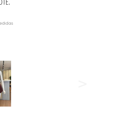
OTE.
edidas