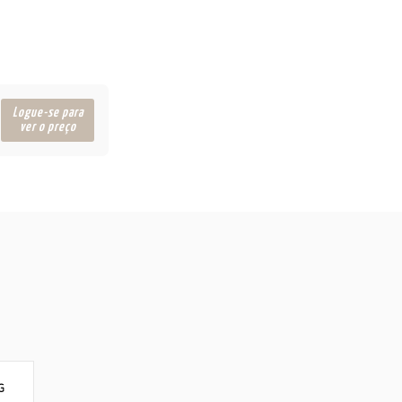
Logue-se para
ver o preço
G