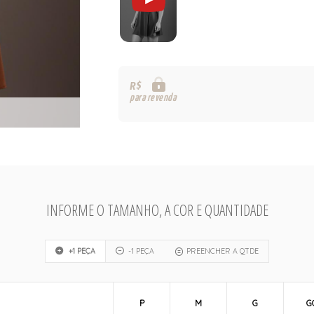
R$
para revenda
INFORME O TAMANHO, A COR E QUANTIDADE
+1 PEÇA
-1 PEÇA
PREENCHER A QTDE
P
M
G
G