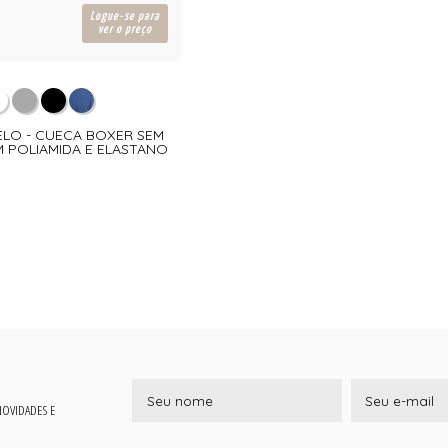
Logue-se para
ver o preço
ELO - CUECA BOXER SEM
 POLIAMIDA E ELASTANO
 NOVIDADES E