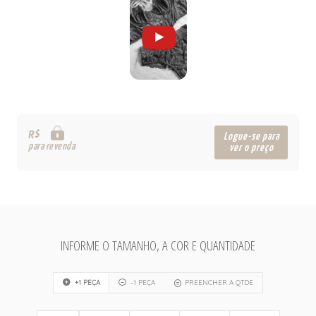
R$
Logue-se para
para revenda
ver o preço
INFORME O TAMANHO, A COR E QUANTIDADE
+1 PEÇA
-1 PEÇA
PREENCHER A QTDE