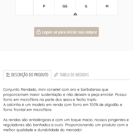
P
GG
G
M
Logue-se para iniciar sua compra
DESCRIÇÃO DO PRODUTO
TABELA DE MEDIDAS
Conjunto Rendado, mini corselet com aro e barbatanas que
proporcionam maior sustentação e não deixam a peça enrolar. Possui
forro em microfibra na parte dos seios e fecho triplo .
A calcinha é um modelo em renda com forro em 100% de algodão e
forro frontal em microfibra.
As rendas são antialérgicas e com um toque macio, nossos pingentes e
reguladores são banhados a ouro. Proporcionando um produto com a
melhor qualidade e durabilidade do mercado!