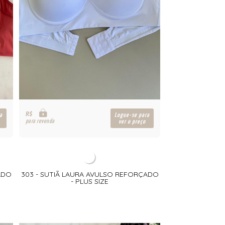
R$
a
Logue-se para
para revenda
ver o preço
ADO
303 - SUTIÃ LAURA AVULSO REFORÇADO
- PLUS SIZE