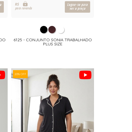
R$
a
Logue-se para
para revenda
ver o preço
ADO
6125 - CONJUNTO SONIA TRABALHADO
PLUS SIZE
20% OFF