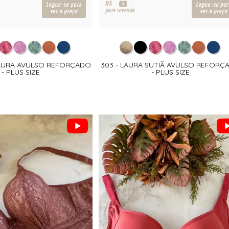
R$
Logue-se para
Logue-se par
para revenda
ver o preço
ver o preço
 LAURA AVULSO REFORÇADO
303 - LAURA SUTIÃ AVULSO REFORÇ
- PLUS SIZE
- PLUS SIZE