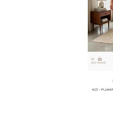
R$
para revenda
423 - PIJA