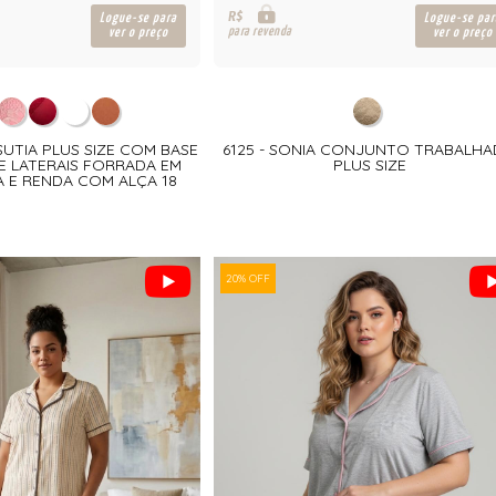
R$
Logue-se para
Logue-se par
para revenda
ver o preço
ver o preço
SUTIA PLUS SIZE COM BASE
6125 - SONIA CONJUNTO TRABALH
E LATERAIS FORRADA EM
PLUS SIZE
A E RENDA COM ALÇA 18
20% OFF