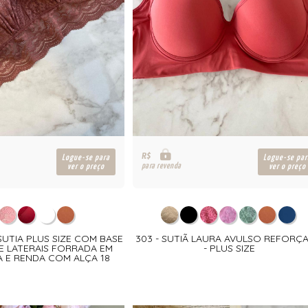
R$
Logue-se para
Logue-se par
para revenda
ver o preço
ver o preço
SUTIA PLUS SIZE COM BASE
303 - SUTIÃ LAURA AVULSO REFORÇ
E LATERAIS FORRADA EM
- PLUS SIZE
A E RENDA COM ALÇA 18