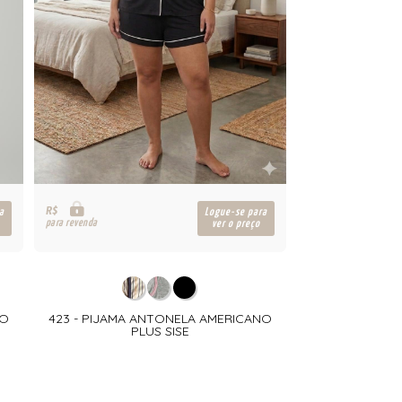
R$
a
Logue-se para
para revenda
ver o preço
NO
423 - PIJAMA ANTONELA AMERICANO
PLUS SISE