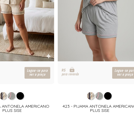
R$
Logue-se para
Logue-se par
para revenda
ver o preço
ver o preço
MA ANTONELA AMERICANO
423 - PIJAMA ANTONELA AMERICA
PLUS SISE
PLUS SISE