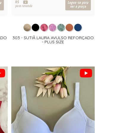
R$
a
Logue-se para
para revenda
ver o preço
ADO
303 - SUTIÃ LAURA AVULSO REFORÇADO
- PLUS SIZE