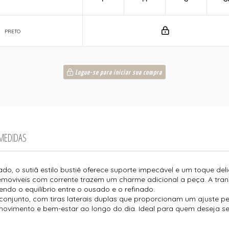
PRETO
Logue-se para iniciar sua compra
 MEDIDAS
o, o sutiã estilo bustiê oferece suporte impecável e um toque deli
moviveis com corrente trazem um charme adicional a peça. A transpa
do o equilíbrio entre o ousado e o refinado.
o conjunto, com tiras laterais duplas que proporcionam um ajuste per
e movimento e bem-estar ao longo do dia. Ideal para quem deseja s