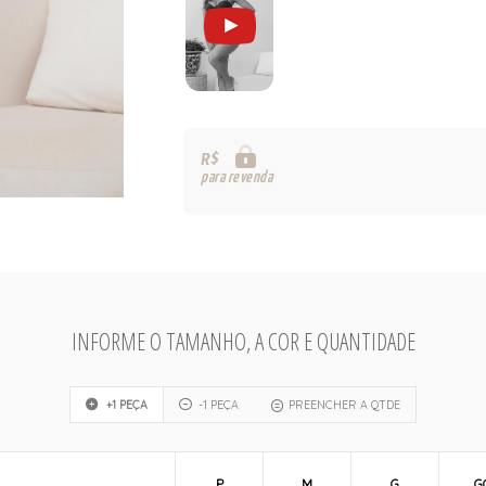
R$
para revenda
INFORME O TAMANHO, A COR E QUANTIDADE
+1 PEÇA
-1 PEÇA
PREENCHER A QTDE
P
M
G
G