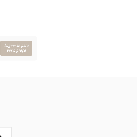
Logue-se para
ver o preço
G