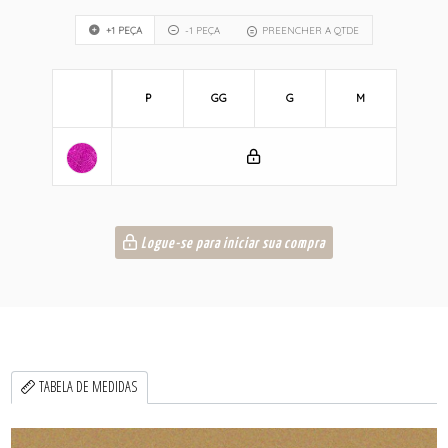
+1 PEÇA
-1 PEÇA
PREENCHER A QTDE
P
GG
G
M
Logue-se para iniciar sua compra
TABELA DE MEDIDAS