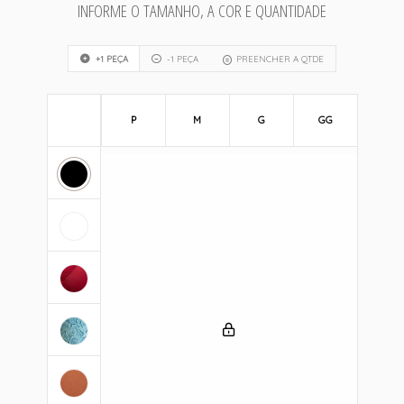
INFORME O TAMANHO, A COR E QUANTIDADE
+1 PEÇA
-1 PEÇA
PREENCHER A QTDE
P
M
G
GG