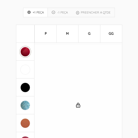
+1 PEÇA
-1 PEÇA
PREENCHER A QTDE
P
M
G
GG