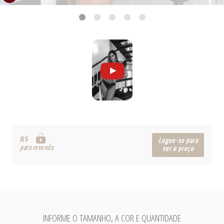
R$
Logue-se para
para revenda
ver o preço
INFORME O TAMANHO, A COR E QUANTIDADE