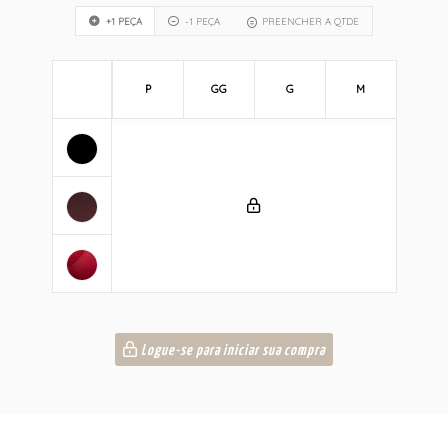
+1 PEÇA
-1 PEÇA
PREENCHER A QTDE
P
GG
G
M
Logue-se para iniciar sua compra