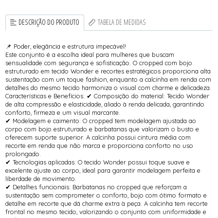
DESCRIÇÃO DO PRODUTO
TABELA DE MEDIDAS
📌 Poder, elegância e estrutura impecável!
Este conjunto é a escolha ideal para mulheres que buscam
sensualidade com segurança e sofisticação. O cropped com bojo
estruturado em tecido Wonder e recortes estratégicos proporciona alta
sustentação com um toque fashion, enquanto a calcinha em renda com
detalhes do mesmo tecido harmoniza o visual com charme e delicadeza.
Características e Benefícios: ✔ Composição do material: Tecido Wonder
de alta compressão e elasticidade, aliado à renda delicada, garantindo
conforto, firmeza e um visual marcante.
✔ Modelagem e caimento: O cropped tem modelagem ajustada ao
corpo com bojo estruturado e barbatanas que valorizam o busto e
oferecem suporte superior. A calcinha possui cintura média com
recorte em renda que não marca e proporciona conforto no uso
prolongado.
✔ Tecnologias aplicadas: O tecido Wonder possui toque suave e
excelente ajuste ao corpo, ideal para garantir modelagem perfeita e
liberdade de movimento.
✔ Detalhes funcionais: Barbatanas no cropped que reforçam a
sustentação sem comprometer o conforto, bojo com ótimo formato e
detalhe em recorte que dá charme extra à peça. A calcinha tem recorte
frontal no mesmo tecido, valorizando o conjunto com uniformidade e