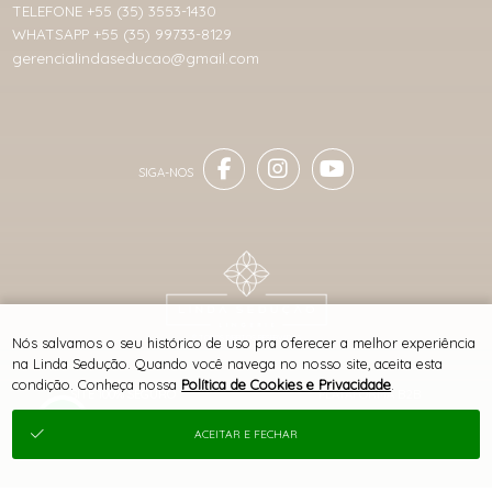
TELEFONE +55 (35) 3553-1430
WHATSAPP +55 (35) 99733-8129
gerencialindaseducao@gmail.com
® TODOS DIREITOS RESERVADOS
Nós salvamos o seu histórico de uso pra oferecer a melhor experiência
na Linda Sedução. Quando você navega no nosso site, aceita esta
condição. Conheça nossa
Política de Cookies e Privacidade
.
SITE 100% SEGURO
PLATAFORMA B2B
ACEITAR E FECHAR