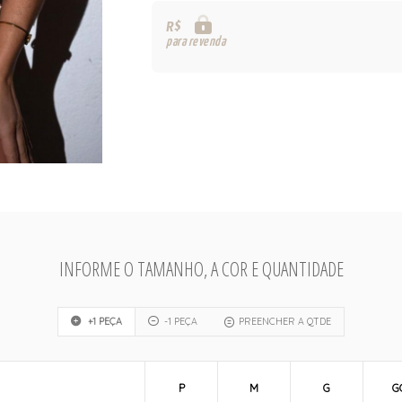
R$
para revenda
INFORME O TAMANHO, A COR E QUANTIDADE
+1 PEÇA
-1 PEÇA
PREENCHER A QTDE
P
M
G
G