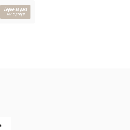
Logue-se para
ver o preço
G