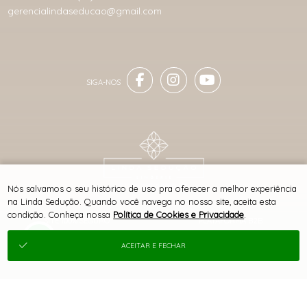
gerencialindaseducao@gmail.com
® TODOS DIREITOS RESERVADOS
Nós salvamos o seu histórico de uso pra oferecer a melhor experiência
na Linda Sedução. Quando você navega no nosso site, aceita esta
condição. Conheça nossa
Política de Cookies e Privacidade
.
SITE 100% SEGURO
PLATAFORMA B2B
ACEITAR E FECHAR