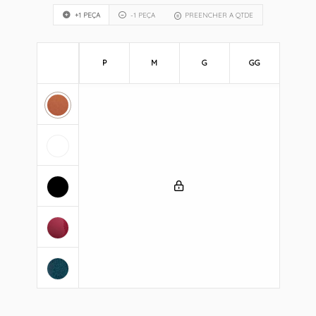
+1 PEÇA
-1 PEÇA
PREENCHER A QTDE
P
M
G
GG