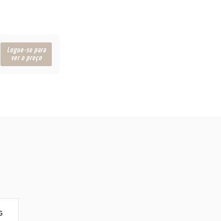
Logue-se para
ver o preço
G