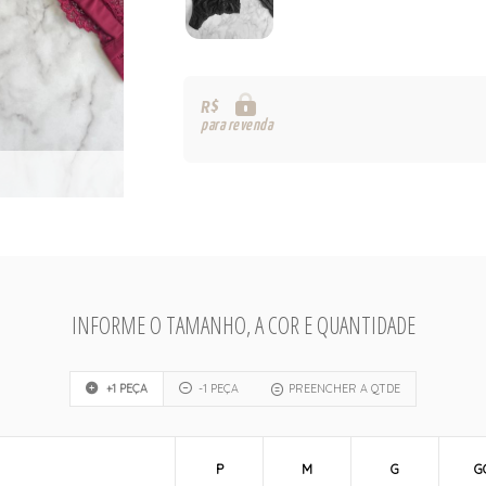
R$
para revenda
INFORME O TAMANHO, A COR E QUANTIDADE
+1 PEÇA
-1 PEÇA
PREENCHER A QTDE
P
M
G
G