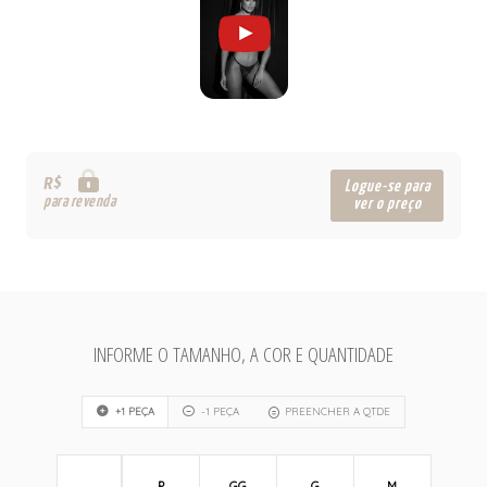
R$
Logue-se para
para revenda
ver o preço
INFORME O TAMANHO, A COR E QUANTIDADE
+1 PEÇA
-1 PEÇA
PREENCHER A QTDE
P
GG
G
M