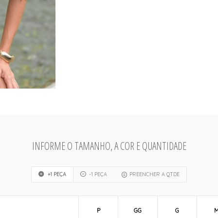
INFORME O TAMANHO, A COR E QUANTIDADE
+1 PEÇA
-1 PEÇA
PREENCHER A QTDE
P
GG
G