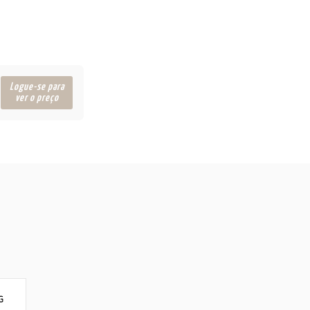
Logue-se para
ver o preço
G