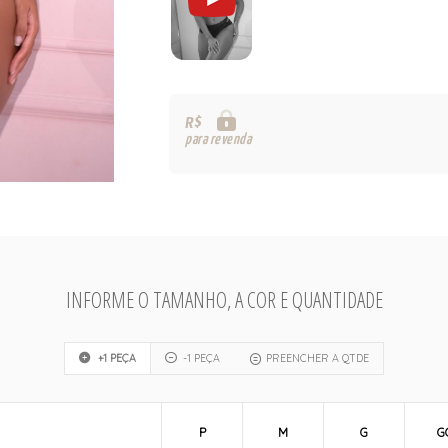
R$
para revenda
INFORME O TAMANHO, A COR E QUANTIDADE
+1 PEÇA
-1 PEÇA
PREENCHER A QTDE
P
M
G
G