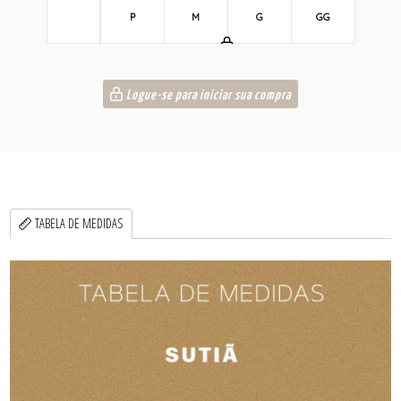
P
M
G
GG
Logue-se para iniciar sua compra
TABELA DE MEDIDAS