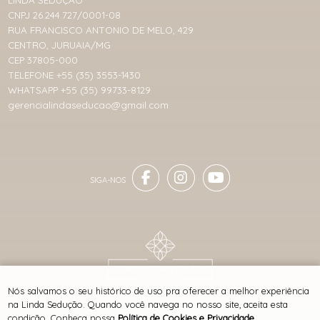
CNPJ 26.244.727/0001-08
RUA FRANCISCO ANTONIO DE MELO, 429
CENTRO, JURUAIA/MG
CEP 37805-000
TELEFONE +55 (35) 3553-1430
WHATSAPP +55 (35) 99733-8129
gerencialindaseducao@gmail.com
® TODOS DIREITOS RESERVADOS
Nós salvamos o seu histórico de uso pra oferecer a melhor experiência
na Linda Sedução. Quando você navega no nosso site, aceita esta
condição. Conheça nossa
Política de Cookies e Privacidade
.