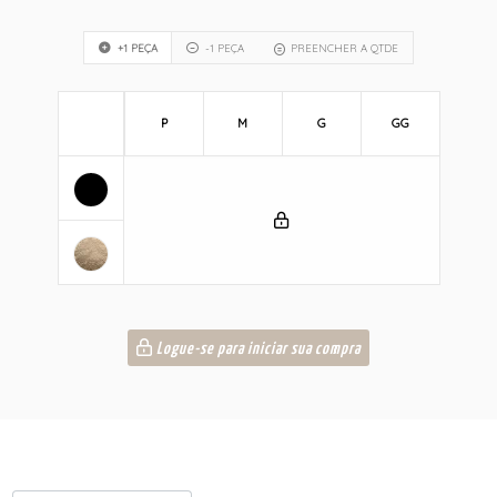
+1 PEÇA
-1 PEÇA
PREENCHER A QTDE
P
M
G
GG
Logue-se para iniciar sua compra