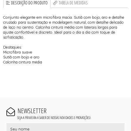
DESCRIÇÃO DO PRODUTO
TABELA DE MEDIDAS
Conjunto elegante em microfibra macia. Sutiã com bojo, aro e detalhe
cruzado para sustentação e modelagem natural, com detalhe delicado
de laço no centro. Calcinha cintura média com laterais largas para
ajuste confortável e discreto. Ideal para o dia a dia com toque de
sofisticação.
Destaques:
Microfibra suave
Sutiã com bojo e aro
Calcinha cintura média
NEWSLETTER
SEJA A PRIMEIRA A SABER DE NOSSAS NOVIDADES E PROMOÇÕES!