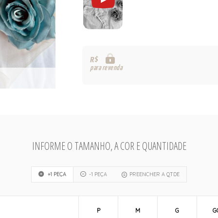
R$
para revenda
INFORME O TAMANHO, A COR E QUANTIDADE
+1 PEÇA
-1 PEÇA
PREENCHER A QTDE
P
M
G
G