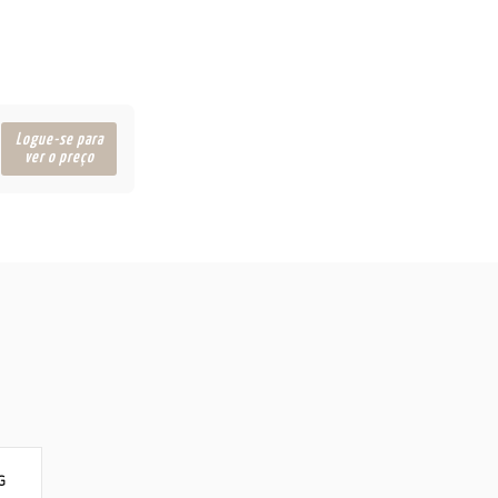
Logue-se para
ver o preço
G