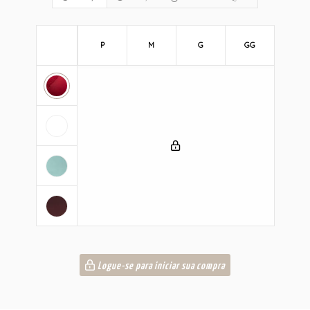
P
M
G
GG
Logue-se para iniciar sua compra