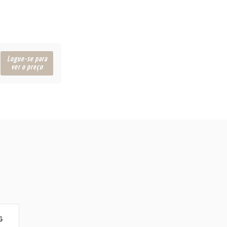
Logue-se para
ver o preço
G