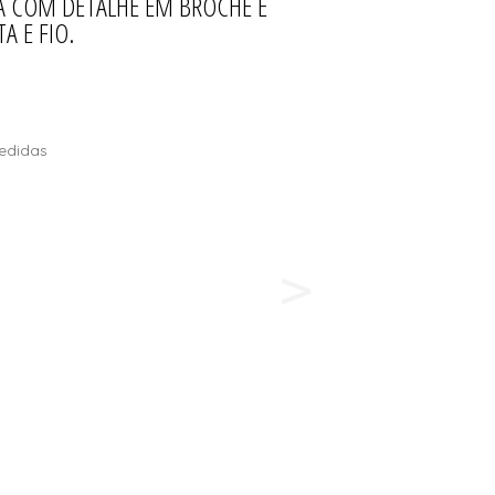
DA COM DETALHE EM BROCHE E
A E FIO.
edidas