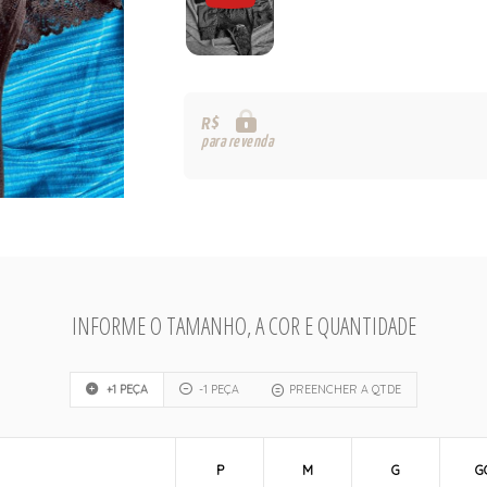
R$
para revenda
INFORME O TAMANHO, A COR E QUANTIDADE
+1 PEÇA
-1 PEÇA
PREENCHER A QTDE
P
M
G
G