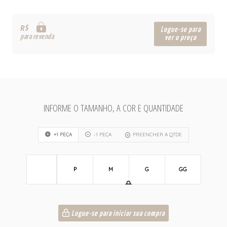
R$
Logue-se para
para revenda
ver o preço
INFORME O TAMANHO, A COR E QUANTIDADE
+1 PEÇA
-1 PEÇA
PREENCHER A QTDE
P
M
G
GG
Logue-se para iniciar sua compra