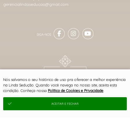
gerencialindaseducao@gmail.com
® TODOS DIREITOS RESERVADOS
Nós salvamos o seu histórico de uso pra oferecer a melhor experiência
na Linda Sedução. Quando você navega no nosso site, aceita esta
condição. Conheça nossa
Política de Cookies e Privacidade
.
SITE 100% SEGURO
PLATAFORMA B2B
ACEITAR E FECHAR