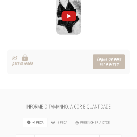
R$
Logue-se para
para revenda
ver o preço
INFORME O TAMANHO, A COR E QUANTIDADE
+1 PEÇA
-1 PEÇA
PREENCHER A QTDE