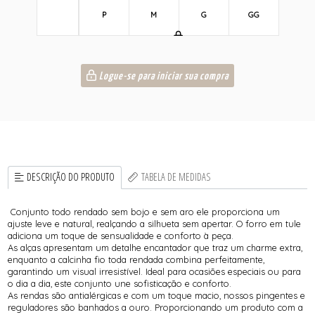
P
M
G
GG
Logue-se para iniciar sua compra
DESCRIÇÃO DO PRODUTO
TABELA DE MEDIDAS
Conjunto todo rendado sem bojo e sem aro ele proporciona um
ajuste leve e natural, realçando a silhueta sem apertar. O forro em tule
adiciona um toque de sensualidade e conforto à peça.
As alças apresentam um detalhe encantador que traz um charme extra,
enquanto a calcinha fio toda rendada combina perfeitamente,
garantindo um visual irresistível. Ideal para ocasiões especiais ou para
o dia a dia, este conjunto une sofisticação e conforto.
As rendas são antialérgicas e com um toque macio, nossos pingentes e
reguladores são banhados a ouro. Proporcionando um produto com a