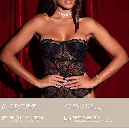
CADASTRE-SE
PRA VOCÊ
SEJA UMA REVENDEDORA
PEÇAS QUE SÃO TENDÊNCIAS!
PRONTA-ENTREGA
FRETE GRÁTIS
DA FÁBRICA PARA SUA LOJA
CONSULTE AS NOSSAS CONDIÇÕES