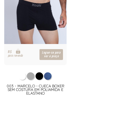
R$
Logue-se para
para revenda
ver o preço
003 - MARCELO - CUECA BOXER
SEM COSTURA EM POLIAMIDA E
ELASTANO