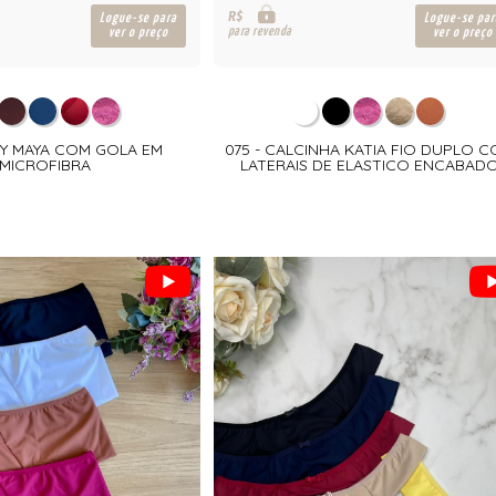
R$
Logue-se para
Logue-se par
para revenda
ver o preço
ver o preço
DY MAYA COM GOLA EM
075 - CALCINHA KATIA FIO DUPLO 
MICROFIBRA
LATERAIS DE ELASTICO ENCABAD