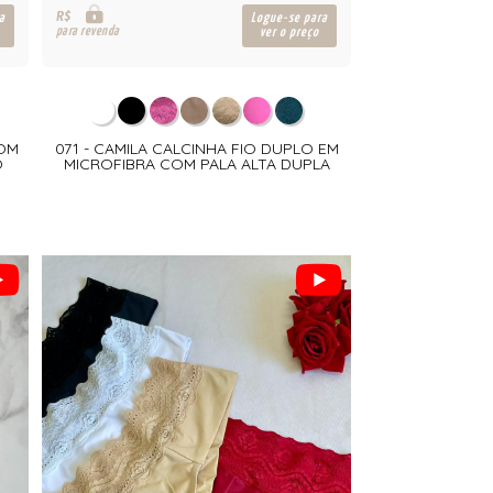
R$
a
Logue-se para
para revenda
ver o preço
COM
071 - CAMILA CALCINHA FIO DUPLO EM
O
MICROFIBRA COM PALA ALTA DUPLA