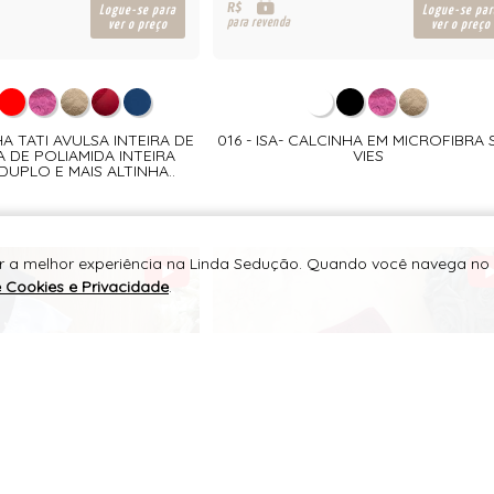
R$
Logue-se para
Logue-se par
para revenda
ver o preço
ver o preço
HA TATI AVULSA INTEIRA DE
016 - ISA- CALCINHA EM MICROFIBRA 
 DE POLIAMIDA INTEIRA
VIES
DUPLO E MAIS ALTINHA..
er a melhor experiência na Linda Sedução. Quando você navega no 
e Cookies e Privacidade
.