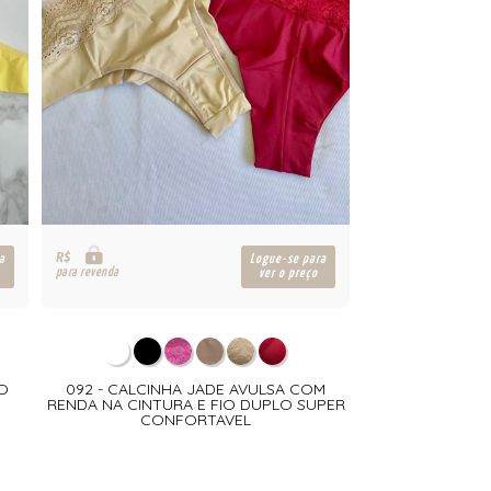
R$
a
Logue-se para
para revenda
ver o preço
LO
092 - CALCINHA JADE AVULSA COM
RENDA NA CINTURA E FIO DUPLO SUPER
CONFORTAVEL