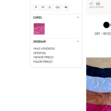
R$
P
M
G
GG
48
para revenda
CORES
281 - BO
ORDENAR
MAIS VENDIDOS
OFERTAS
MENOR PREÇO
MAIOR PREÇO