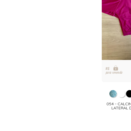
R$
para revenda
054 - CALCI
LATERAL 