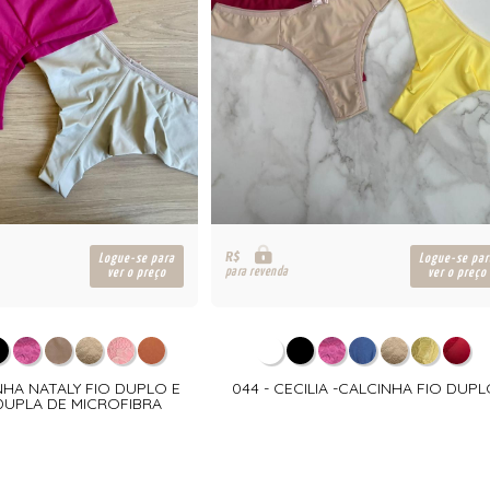
R$
Logue-se para
Logue-se par
para revenda
ver o preço
ver o preço
NHA NATALY FIO DUPLO E
044 - CECILIA -CALCINHA FIO DUP
DUPLA DE MICROFIBRA