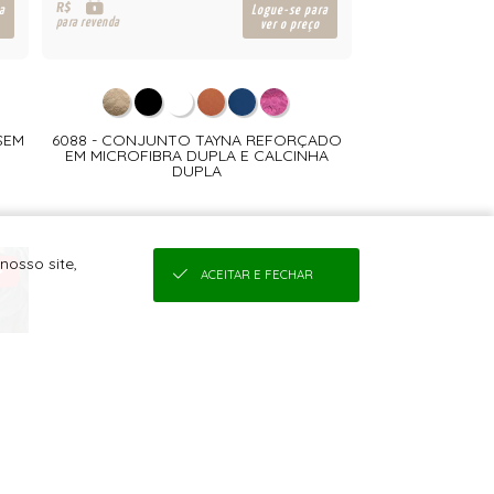
R$
a
Logue-se para
para revenda
ver o preço
SEM
6088 - CONJUNTO TAYNA REFORÇADO
EM MICROFIBRA DUPLA E CALCINHA
DUPLA
nosso site,
ACEITAR E FECHAR