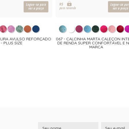
R$
Logue-se para
Logue-se par
para revenda
ver o preço
ver o preço
 LAURA AVULSO REFORÇADO
067 - CALCINHA MARTA CALEÇON INT
- PLUS SIZE
DE RENDA SUPER CONFORTÁVEL E 
MARCA