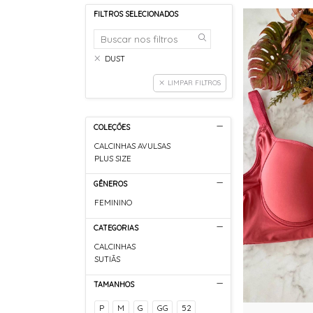
FILTROS SELECIONADOS
DUST
LIMPAR FILTROS
COLEÇÕES
CALCINHAS AVULSAS
PLUS SIZE
GÊNEROS
FEMININO
CATEGORIAS
CALCINHAS
SUTIÃS
TAMANHOS
P
M
G
GG
52