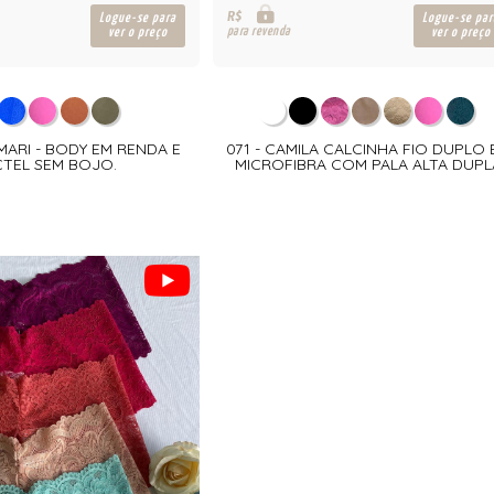
R$
Logue-se para
Logue-se par
para revenda
ver o preço
ver o preço
MARI - BODY EM RENDA E
071 - CAMILA CALCINHA FIO DUPLO 
TEL SEM BOJO.
MICROFIBRA COM PALA ALTA DUPL