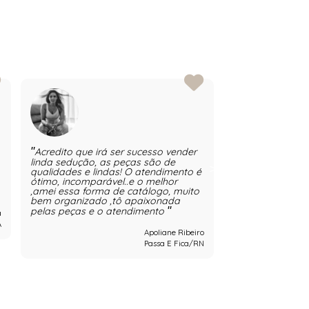
Acredito que irá ser sucesso vender
Revender linda
linda sedução, as peças são de
auto estima,bele
qualidades e lindas! O atendimento é
sinto muito org
ótimo, incomparável..e o melhor
deste time.
,amei essa forma de catálogo, muito
bem organizado ,tô apaixonada
Ro
pelas peças e o atendimento
a
A
Apoliane Ribeiro
Passa E Fica/RN