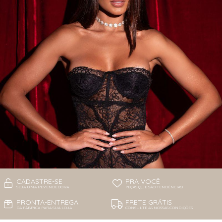
CADASTRE-SE
PRA VOCÊ
SEJA UMA REVENDEDORA
PEÇAS QUE SÃO TENDÊNCIAS!
PRONTA-ENTREGA
FRETE GRÁTIS
DA FÁBRICA PARA SUA LOJA
CONSULTE AS NOSSAS CONDIÇÕES