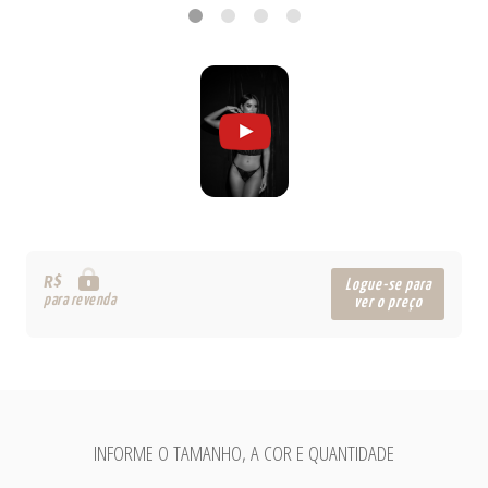
R$
Logue-se para
para revenda
ver o preço
INFORME O TAMANHO, A COR E QUANTIDADE