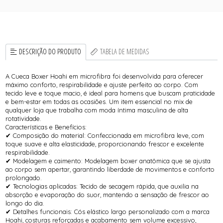
DESCRIÇÃO DO PRODUTO
TABELA DE MEDIDAS
A Cueca Boxer Hoahi em microfibra foi desenvolvida para oferecer
máximo conforto, respirabilidade e ajuste perfeito ao corpo. Com
tecido leve e toque macio, é ideal para homens que buscam praticidade
e bem-estar em todas as ocasiões. Um item essencial no mix de
qualquer loja que trabalha com moda íntima masculina de alta
rotatividade.
Características e Benefícios:
✔ Composição do material: Confeccionada em microfibra leve, com
toque suave e alta elasticidade, proporcionando frescor e excelente
respirabilidade.
✔ Modelagem e caimento: Modelagem boxer anatômica que se ajusta
ao corpo sem apertar, garantindo liberdade de movimentos e conforto
prolongado.
✔ Tecnologias aplicadas: Tecido de secagem rápida, que auxilia na
absorção e evaporação do suor, mantendo a sensação de frescor ao
longo do dia.
✔ Detalhes funcionais: Cós elástico largo personalizado com a marca
Hoahi, costuras reforçadas e acabamento sem volume excessivo,