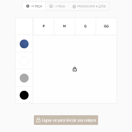
+1 PEÇA
-1 PEÇA
PREENCHER A QTDE
P
M
G
GG
Logue-se para iniciar sua compra