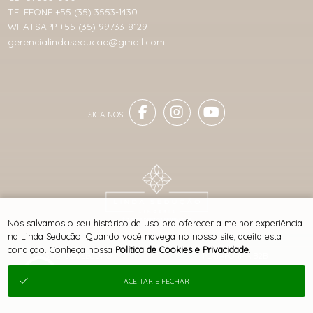
TELEFONE +55 (35) 3553-1430
WHATSAPP +55 (35) 99733-8129
gerencialindaseducao@gmail.com
® TODOS DIREITOS RESERVADOS
Nós salvamos o seu histórico de uso pra oferecer a melhor experiência
na Linda Sedução. Quando você navega no nosso site, aceita esta
condição. Conheça nossa
Política de Cookies e Privacidade
.
SITE 100% SEGURO
PLATAFORMA B2B
ACEITAR E FECHAR