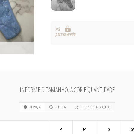
R$
para revenda
INFORME O TAMANHO, A COR E QUANTIDADE
+1 PEÇA
-1 PEÇA
PREENCHER A QTDE
P
M
G
G