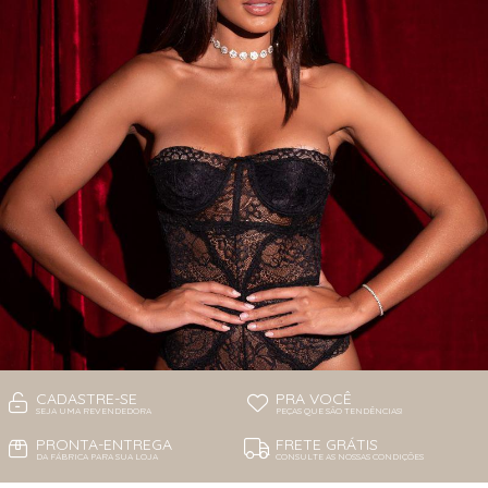
CADASTRE-SE
PRA VOCÊ
SEJA UMA REVENDEDORA
PEÇAS QUE SÃO TENDÊNCIAS!
PRONTA-ENTREGA
FRETE GRÁTIS
DA FÁBRICA PARA SUA LOJA
CONSULTE AS NOSSAS CONDIÇÕES